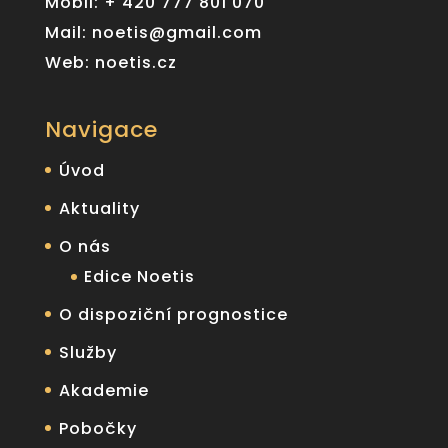
Mobil: + 420 777 801 070
Mail: noetis@gmail.com
Web: noetis.cz
Navigace
Úvod
Aktuality
O nás
Edice Noetis
O dispoziční prognostice
Služby
Akademie
Pobočky