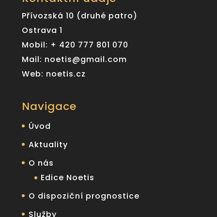
Přívozská 10 (druhé patro)
Ostrava 1
Mobil: + 420 777 801 070
Mail: noetis@gmail.com
Web: noetis.cz
Navigace
Úvod
Aktuality
O nás
Edice Noetis
O dispoziční prognostice
Služby