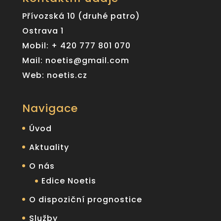
Přívozská 10 (druhé patro)
Ostrava 1
Mobil: + 420 777 801 070
Mail: noetis@gmail.com
Web: noetis.cz
Navigace
Úvod
Aktuality
O nás
Edice Noetis
O dispoziční prognostice
Služby