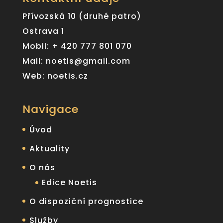
Přívozská 10 (druhé patro)
Ostrava 1
Mobil: + 420 777 801 070
Mail: noetis@gmail.com
Web: noetis.cz
Navigace
Úvod
Aktuality
O nás
Edice Noetis
O dispoziční prognostice
Služby