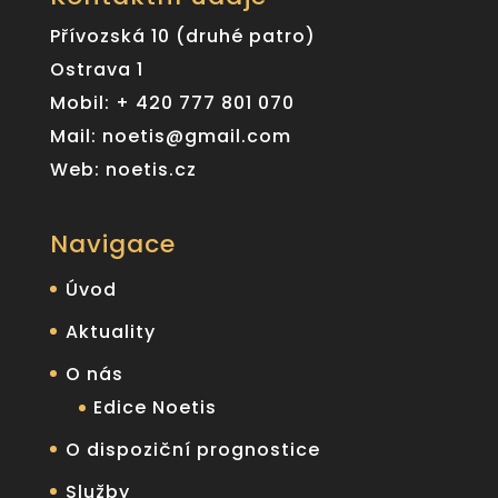
Přívozská 10 (druhé patro)
Ostrava 1
Mobil: + 420 777 801 070
Mail: noetis@gmail.com
Web: noetis.cz
Navigace
Úvod
Aktuality
O nás
Edice Noetis
O dispoziční prognostice
Služby